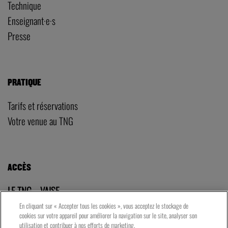
Technique
Enseignant·e·s
Presse
PRATIQUE
Tarifs et réservations
Votre venue au TNG
ACCÈS
LE TNG – VAISE
23 rue de Bourgogne – Lyon 9ème
En cliquant sur « Accepter tous les cookies », vous acceptez le stockage de
cookies sur votre appareil pour améliorer la navigation sur le site, analyser son
utilisation et contribuer à nos efforts de marketing.