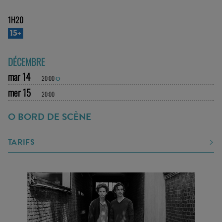
1H20
15+
DÉCEMBRE
mar 14
20:00
O
mer 15
20:00
O BORD DE SCÈNE
TARIFS