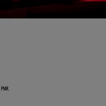
s PMR
.