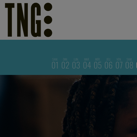
SAM.
DIM.
LUN.
MAR.
MER.
JEU.
VEN.
SAM.
01
02
03
04
05
06
07
08