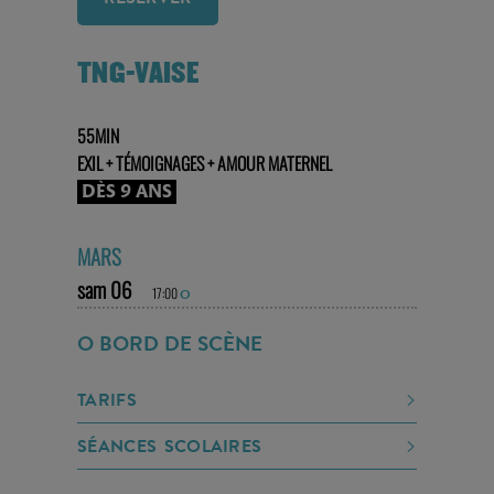
TNG-VAISE
55MIN
EXIL + TÉMOIGNAGES + AMOUR MATERNEL
DÈS 9 ANS
MARS
sam 06
17:00
O
O BORD DE SCÈNE
TARIFS
SÉANCES SCOLAIRES