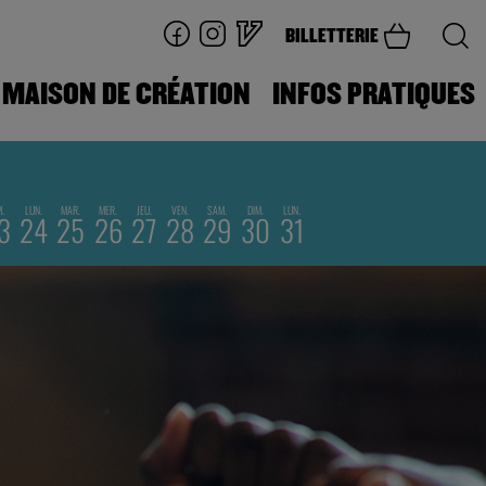
BILLETTERIE
MAISON DE CRÉATION
INFOS PRATIQUES
M.
LUN.
MAR.
MER.
JEU.
VEN.
SAM.
DIM.
LUN.
3
24
25
26
27
28
29
30
31