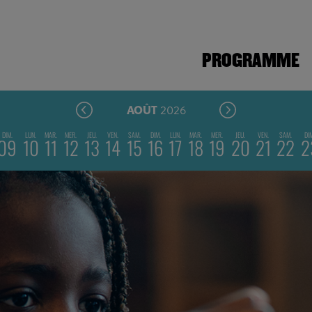
PROGRAMME
2026
AOÛT
DIM.
LUN.
MAR.
MER.
JEU.
VEN.
SAM.
DIM.
LUN.
MAR.
MER.
JEU.
VEN.
SAM.
DI
09
10
11
12
13
14
15
16
17
18
19
20
21
22
2