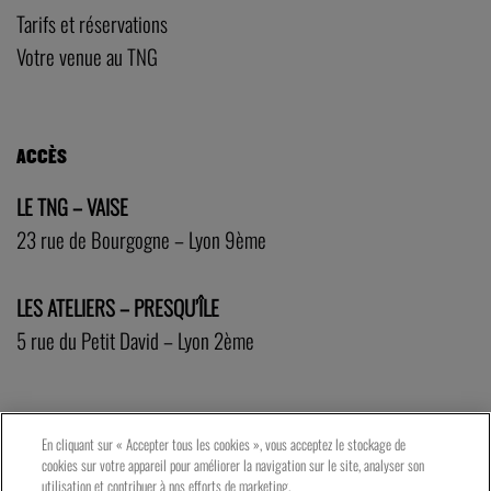
Tarifs et réservations
Votre venue au TNG
ACCÈS
LE TNG – VAISE
23 rue de Bourgogne – Lyon 9ème
LES ATELIERS – PRESQU’ÎLE
5 rue du Petit David – Lyon 2ème
En cliquant sur « Accepter tous les cookies », vous acceptez le stockage de
cookies sur votre appareil pour améliorer la navigation sur le site, analyser son
utilisation et contribuer à nos efforts de marketing.