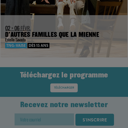
02
>
06
FÉVR.
D’AUTRES FAMILLES QUE LA MIENNE
Estelle Savasta
TNG-VAISE
DÈS 15 ANS
Téléchargez le programme
TÉLÉCHARGER
Recevez notre newsletter