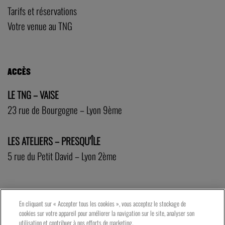
Tarifs et réservations
Votre venue au TNG
ACCÈS
LE TNG – VAISE
23 rue de Bourgogne – Lyon 9ème
LES ATELIERS – PRESQU’ÎLE
5 rue du Petit David – Lyon 2ème
En cliquant sur « Accepter tous les cookies », vous acceptez le stockage de
cookies sur votre appareil pour améliorer la navigation sur le site, analyser son
utilisation et contribuer à nos efforts de marketing.