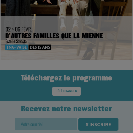
02
>
06
FÉVR.
D’AUTRES FAMILLES QUE LA MIENNE
Estelle Savasta
TNG-VAISE
DÈS 15 ANS
Téléchargez le programme
TÉLÉCHARGER
Recevez notre newsletter