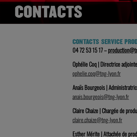
CONTACTS
CONTACTS
SERVICE PRO
04 72 53 15 17 –
production@tn
Ophélie Coq | Directrice adjoint
ophelie.coq@tng-lyon.fr
Anaïs Bourgeois | Administratri
anais.bourgeois@tng-lyon.fr
Claire Chaize | Chargée de produ
claire.chaize@tng-lyon.fr
Esther Mérite | Attachée de pro