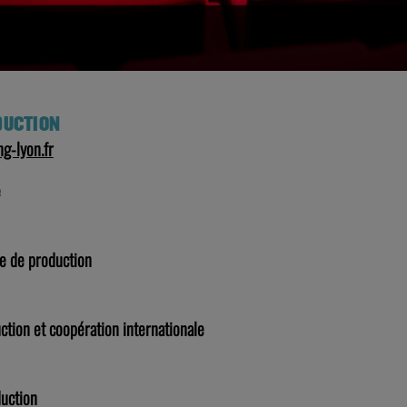
DUCTION
g-lyon.fr
e
ce de production
ction et coopération internationale
duction