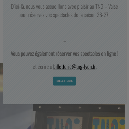
D’ici-là, nous vous accueillons avec plaisir au TNG – Vaise
25 35 90
pour réservez vos spectacles de la saison 26-27 !
–
ACTUALITÉS
Vous pouvez également réserver vos spectacles en ligne !
et écrire à
billetterie@tng-lyon.fr
,
BILLETTERIE