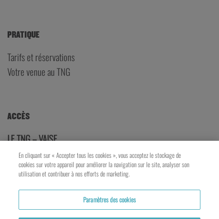
PRATIQUE
Tarifs et réservations
Votre venue au TNG
ACCÈS
LE TNG – VAISE
23 rue de Bourgogne – Lyon 9ème
En cliquant sur « Accepter tous les cookies », vous acceptez le stockage de
cookies sur votre appareil pour améliorer la navigation sur le site, analyser son
utilisation et contribuer à nos efforts de marketing.
LES ATELIERS – PRESQU’ÎLE
5 rue du Petit David – Lyon 2ème
Paramètres des cookies