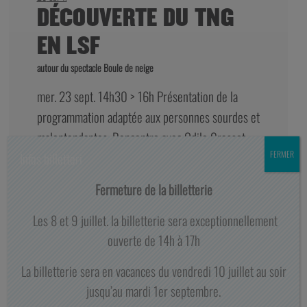
DÉCOUVERTE DU TNG
EN LSF
autour du spectacle Boule de neige
mer. 23 sept. 14h30 > 16h Présentation de la
programmation adaptée aux personnes sourdes et
malentendantes. Rencontre avec Odile Grosset-
Grange, directrice et metteuse en scène du
FERMER
Infos billetteri
spectacle. Visite du plateau pendant le montage
Fermeture de la billetterie
du spectacle. mer. 23 sept. 16h > 17h Ateliers de
pratique théâtrale parents-enfants en LSF, avec
Les 8 et 9 juillet. la billetterie sera exceptionnellement
Géraldine Berger, comédienne et interprète LSF.
ouverte de 14h à 17h
5€ par personne soit 10€ par duo + places pour le
La billetterie sera en vacances du vendredi 10 juillet au soir
spectacle Boule de Neige Renseignements et
jusqu’au mardi 1er septembre.
inscriptions
vanina.chaize@tng-lyon.fr
– 06 75