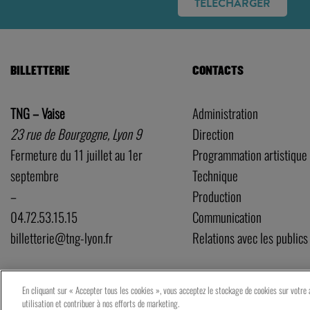
TÉLÉCHARGER
BILLETTERIE
CONTACTS
TNG – Vaise
Administration
23 rue de Bourgogne, Lyon 9
Direction
Fermeture du 11 juillet au 1er
Programmation artistique
septembre
Technique
–
Production
04.72.53.15.15
Communication
billetterie@tng-lyon.fr
Relations avec les publics
En cliquant sur « Accepter tous les cookies », vous acceptez le stockage de cookies sur votre a
utilisation et contribuer à nos efforts de marketing.
P