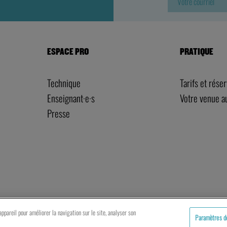
ESPACE PRO
PRATIQUE
Technique
Tarifs et rése
Enseignant·e·s
Votre venue 
Presse
ppareil pour améliorer la navigation sur le site, analyser son
Paramètres d
artenaires
Mentions légales
Politique de cookies