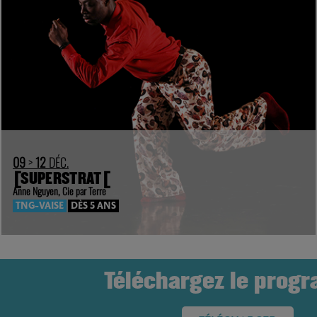
09
>
12
DÉC.
[SUPERSTRAT[
Anne Nguyen, Cie par Terre
TNG-VAISE
DÈS 5 ANS
Téléchargez le prog