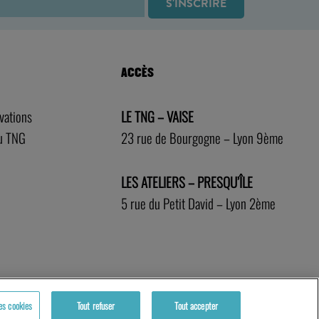
ACCÈS
rvations
LE TNG – VAISE
au TNG
23 rue de Bourgogne – Lyon 9ème
LES ATELIERS – PRESQU’ÎLE
5 rue du Petit David – Lyon 2ème
es cookies
Tout refuser
Tout accepter