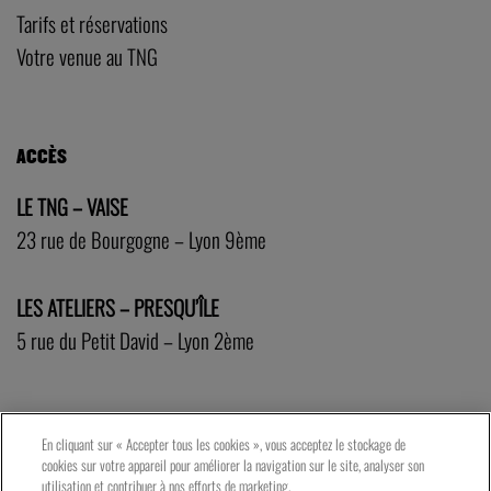
Tarifs et réservations
Votre venue au TNG
ACCÈS
LE TNG – VAISE
23 rue de Bourgogne – Lyon 9ème
LES ATELIERS – PRESQU’ÎLE
5 rue du Petit David – Lyon 2ème
En cliquant sur « Accepter tous les cookies », vous acceptez le stockage de
cookies sur votre appareil pour améliorer la navigation sur le site, analyser son
utilisation et contribuer à nos efforts de marketing.