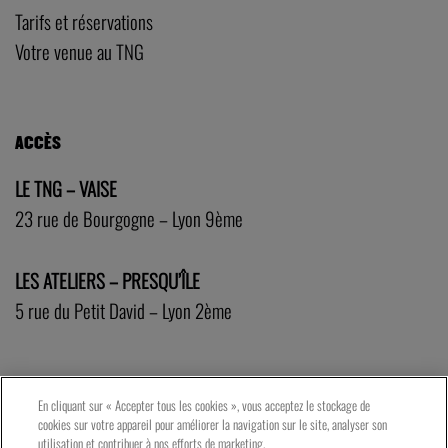
Tarifs et réservations
Votre venue au TNG
ACCÈS
LE TNG – VAISE
23 rue de Bourgogne – Lyon 9ème
LES ATELIERS – PRESQU’ÎLE
5 rue du Petit David – Lyon 2ème
En cliquant sur « Accepter tous les cookies », vous acceptez le stockage de
cookies sur votre appareil pour améliorer la navigation sur le site, analyser son
utilisation et contribuer à nos efforts de marketing.