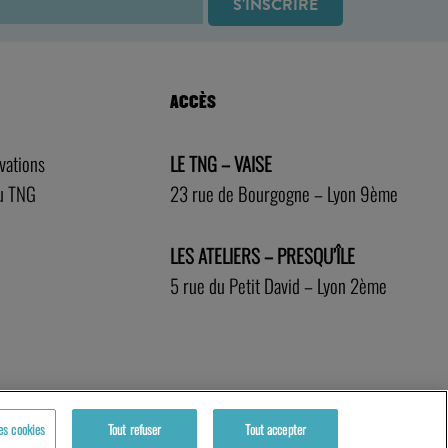
ACCÈS
rvations
LE TNG – VAISE
au TNG
23 rue de Bourgogne – Lyon 9ème
LES ATELIERS – PRESQU’ÎLE
5 rue du Petit David – Lyon 2ème
es cookies
Tout refuser
Tout accepter