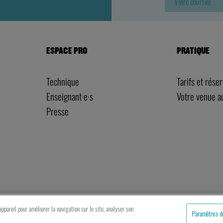
ESPACE PRO
PRATIQUE
Technique
Tarifs et rése
Enseignant·e·s
Votre venue 
Presse
ppareil pour améliorer la navigation sur le site, analyser son
Paramètres d
artenaires
Mentions légales
Politique de cookies