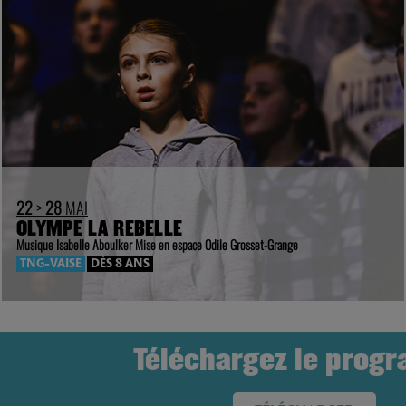
22
>
28
MAI
OLYMPE LA REBELLE
Musique Isabelle Aboulker Mise en espace Odile Grosset-Grange
TNG-VAISE
DÈS 8 ANS
Téléchargez le prog