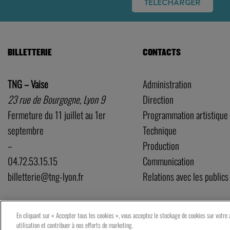
TÉLÉCHARGER
BILLETTERIE
CONTACTS
TNG – Vaise
Administration
23 rue de Bourgogne, Lyon 9
Direction
Fermeture du 11 juillet au 1er
Programmation artistique
septembre
Technique
–
Production
04.72.53.15.15
Communication
billetterie@tng-lyon.fr
Relations avec les publics
En cliquant sur « Accepter tous les cookies », vous acceptez le stockage de cookies sur votre a
utilisation et contribuer à nos efforts de marketing.
P