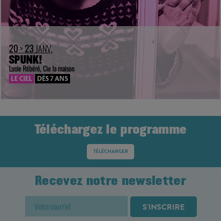
20
>
23
JANV.
SPUNK!
Lucie Rébéré, Cie la maison
LE CIEL
DÈS 7 ANS
Téléchargez le programme
TÉLÉCHARGER
Recevez notre newsletter