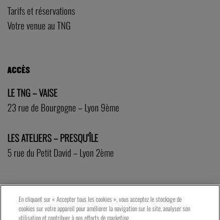
Tarifs et réservations
Votre venue au TNG
ACCÈS
LE TNG – VAISE
23 rue de Bourgogne – Lyon 9ème
LES ATELIERS – PRESQU’ÎLE
5 rue du Petit David – Lyon 2ème
En cliquant sur « Accepter tous les cookies », vous acceptez le stockage de
cookies sur votre appareil pour améliorer la navigation sur le site, analyser son
utilisation et contribuer à nos efforts de marketing.