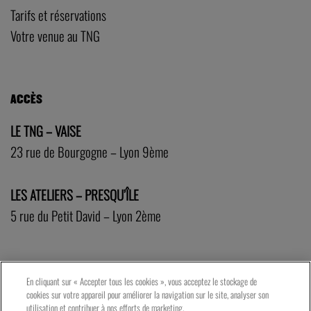
Tarifs et réservations
Votre venue au TNG
ACCÈS
LE TNG – VAISE
23 rue de Bourgogne – Lyon 9ème
LES ATELIERS – PRESQU’ÎLE
5 rue du Petit David – Lyon 2ème
En cliquant sur « Accepter tous les cookies », vous acceptez le stockage de
cookies sur votre appareil pour améliorer la navigation sur le site, analyser son
utilisation et contribuer à nos efforts de marketing.