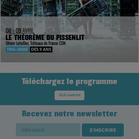
08
>
09
AVRIL
LE THÉORÈME DU PISSENLIT
Olivier Letellier, Tréteaux de France CDN
TNG-VAISE
DÈS 9 ANS
Téléchargez le programme
TÉLÉCHARGER
Recevez notre newsletter