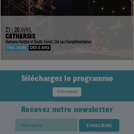
21
>
30
AVRIL
CATHARSIS
Marianna Boldini et Basile Forest, Cie Les Complémentaires
TNG-VAISE
DÈS 6 ANS
Téléchargez le programme
TÉLÉCHARGER
Recevez notre newsletter