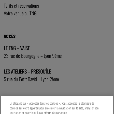
Tarifs et réservations
Votre venue au TNG
ACCÈS
LE TNG – VAISE
23 rue de Bourgogne – Lyon 9ème
LES ATELIERS – PRESQU’ÎLE
5 rue du Petit David – Lyon 2ème
En cliquant sur « Accepter tous les cookies », vous acceptez le stockage de
cookies sur votre appareil pour améliorer la navigation sur le site, analyser son
utilisation et contribuer à nos efforts de marketing.