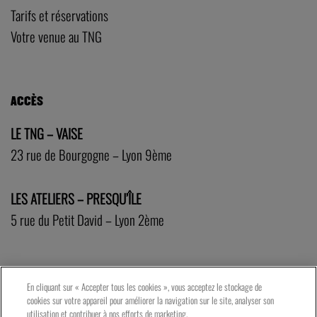
Tarifs et réservations
Votre venue au TNG
ACCÈS
LE TNG – VAISE
23 rue de Bourgogne – Lyon 9ème
LES ATELIERS – PRESQU’ÎLE
5 rue du Petit David – Lyon 2ème
En cliquant sur « Accepter tous les cookies », vous acceptez le stockage de
cookies sur votre appareil pour améliorer la navigation sur le site, analyser son
utilisation et contribuer à nos efforts de marketing.