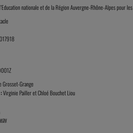
l’Education nationale et de la Région Auvergne-Rhône-Alpes pour les 
tacle
: 017918
9001Z
le Grosset-Grange
 :
Virginie Pailler et Chloé Bouchet Liou
s
eway