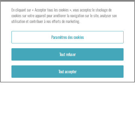
LE TNG – VAISE
En cliquant sur « Accepter tous les cookies », vous acceptez le stockage de
23 rue de Bourgogne – Lyon 9ème
cookies sur votre appareil pour améliorer la navigation sur le site, analyser son
utilisation et contribuer à nos efforts de marketing.
LES ATELIERS – PRESQU’ÎLE
Paramètres des cookies
5 rue du Petit David – Lyon 2ème
Tout refuser
Tout accepter
Partenaires
Mentions légales
Politique de cookies