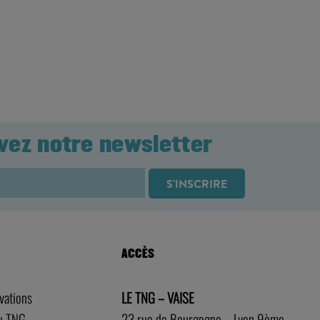
vez notre newsletter
ACCÈS
rvations
LE TNG – VAISE
au TNG
23 rue de Bourgogne – Lyon 9ème