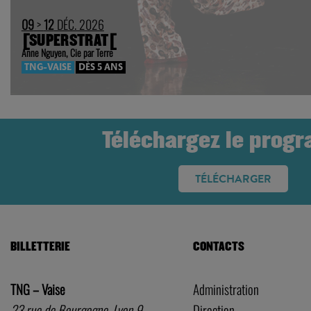
09
>
12
DÉC. 2026
[SUPERSTRAT[
Anne Nguyen, Cie par Terre
TNG-VAISE
DÈS 5 ANS
Téléchargez le prog
TÉLÉCHARGER
BILLETTERIE
CONTACTS
TNG – Vaise
Administration
23 rue de Bourgogne, Lyon 9
Direction