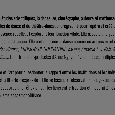
s études scientifiques, la danseuse, chorégraphe, auteure et metteu
cles de danse et de théâtre-danse, chorégraphié pour l’opéra et créé d
sence rebelle, et explorent leur fonction vitale. Elle associe une ge
 de l’abstraction. Elle met en scène la danse comme un art universel e
der Woman, PROMENADE OBLIGATOIRE, bal.exe, Autarcie (….), Kata, À 
ation…
Les titres des spectacles d’Anne Nguyen évoquent ses multiples
 et l’art pour questionner le rapport entre les institutions et les indiv
la liberté d’expression. Elle se base sur l’observation des gestes, dan
upport d’une réflexion sur les liens entre tradition et modernité, les 
ralisme et cosmopolitisme.