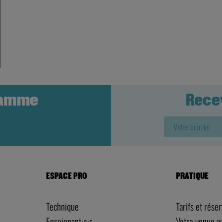
ramme
Rece
ESPACE PRO
PRATIQUE
Technique
Tarifs et rése
Enseignant·e·s
Votre venue 