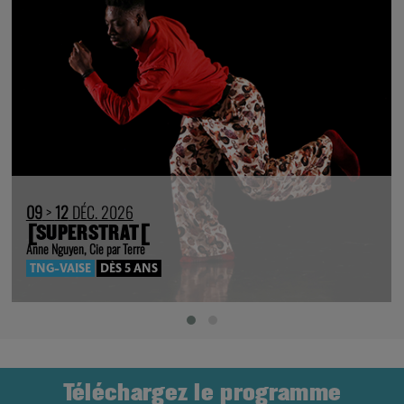
09
>
12
DÉC. 2026
[SUPERSTRAT[
Anne Nguyen, Cie par Terre
TNG-VAISE
DÈS 5 ANS
Téléchargez le programme