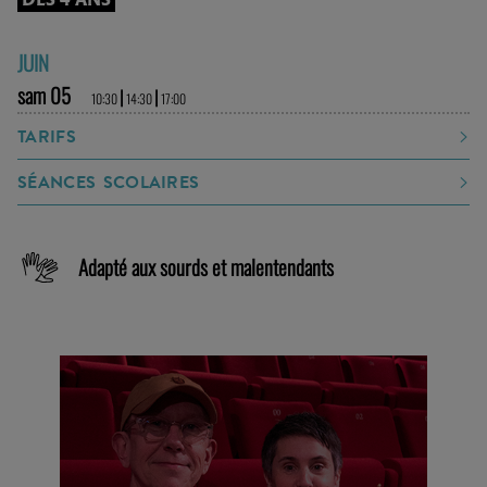
DÈS 4 ANS
JUIN
sam 05
|
|
10:30
14:30
17:00
TARIFS
SÉANCES SCOLAIRES
Adapté aux sourds et malentendants