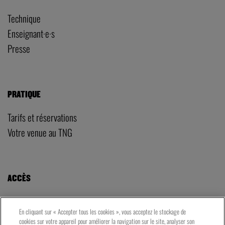
Technique
Enseignant·e·s
Presse
PRATIQUE
Tarifs et réservations
Votre venue au TNG
ACCÈS
LE TNG – VAISE
En cliquant sur « Accepter tous les cookies », vous acceptez le stockage de
23 rue de Bourgogne – Lyon 9ème
cookies sur votre appareil pour améliorer la navigation sur le site, analyser son