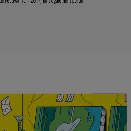
erFestival NL – 2017) font également partie.