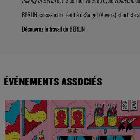
making of Berlin
est le dernier volet du cycle
Holocène
do
BERLIN est associé créatif à deSingel (Anvers) et artist
Découvrez le travail de BERLIN
ÉVÉNEMENTS ASSOCIÉS