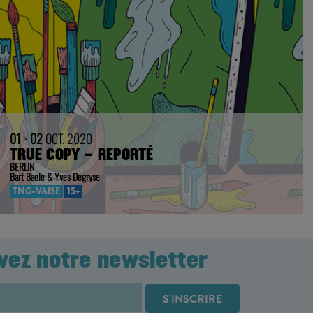
01
>
02
OCT. 2020
TRUE COPY – REPORTÉ
BERLIN
Bart Baele & Yves Degryse
TNG-VAISE
15+
vez notre newsletter