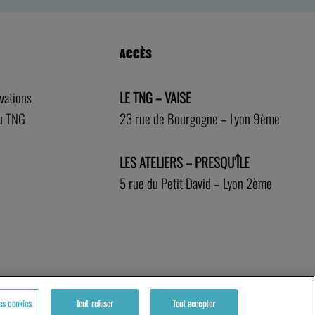
ACCÈS
rvations
LE TNG – VAISE
au TNG
23 rue de Bourgogne – Lyon 9ème
LES ATELIERS – PRESQU’ÎLE
5 rue du Petit David – Lyon 2ème
es cookies
Tout refuser
Tout accepter