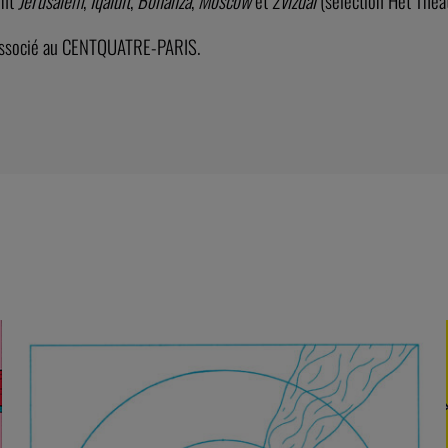
nt
Jérusalem
,
Iqaluit
,
Bonanza
,
Moscow
et
Zvizdal
(sélection Het Theat
e associé au CENTQUATRE-PARIS.