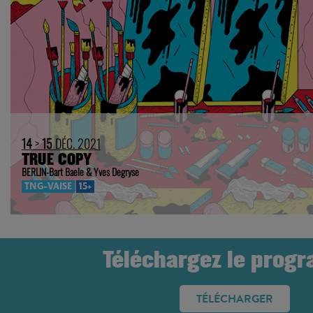
14
>
15
DÉC. 2021
TRUE COPY
BERLIN-Bart Baele & Yves Degryse
TNG-VAISE
15+
Téléchargez le prog
TÉLÉCHARGER