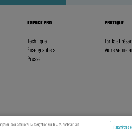
ESPACE PRO
PRATIQUE
Technique
Tarifs et rése
Enseignant·e·s
Votre venue 
Presse
artenaires
Mentions légales
Politique de cookies
ppareil pour améliorer la navigation sur le site, analyser son
Paramètres d