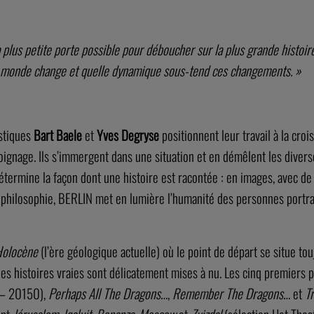
plus petite porte possible pour déboucher sur la plus grande histoire 
re monde change et quelle dynamique sous-tend ces changements. »
istiques
Bart Baele
et
Yves Degryse
positionnent leur travail à la cro
témoignage. Ils s’immergent dans une situation et en démêlent les divers
u détermine la façon dont une histoire est racontée : en images, avec d
te philosophie, BERLIN met en lumière l’humanité des personnes portr
olocène
(l’ère géologique actuelle) où le point de départ se situe tou
es histoires vraies sont délicatement mises à nu. Les cinq premiers p
E – 20150),
Perhaps All The Dragons…
,
Remember The Dragons…
et
T