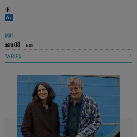
1H
6+
MAI
sam 08
17:00
TARIFS