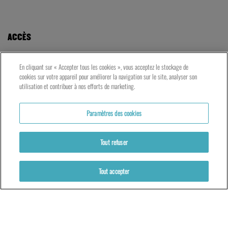
ACCÈS
LE TNG – VAISE
En cliquant sur « Accepter tous les cookies », vous acceptez le stockage de
23 rue de Bourgogne – Lyon 9ème
cookies sur votre appareil pour améliorer la navigation sur le site, analyser son
utilisation et contribuer à nos efforts de marketing.
LES ATELIERS – PRESQU’ÎLE
Paramètres des cookies
5 rue du Petit David – Lyon 2ème
Tout refuser
Tout accepter