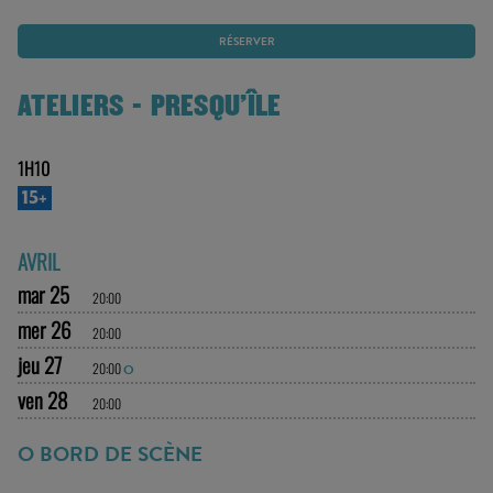
RÉSERVER
ATELIERS - PRESQU'ÎLE
1H10
15+
AVRIL
mar 25
20:00
mer 26
20:00
jeu 27
20:00
O
ven 28
20:00
O BORD DE SCÈNE