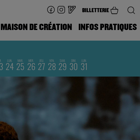
BILLETTERIE
MAISON DE CRÉATION
INFOS PRATIQUES
M.
LUN.
MAR.
MER.
JEU.
VEN.
SAM.
DIM.
LUN.
3
24
25
26
27
28
29
30
31