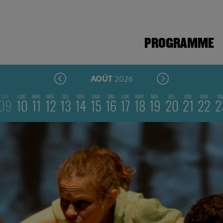
PROGRAMME
2026
AOÛT
DIM.
LUN.
MAR.
MER.
JEU.
VEN.
SAM.
DIM.
LUN.
MAR.
MER.
JEU.
VEN.
SAM.
DI
09
10
11
12
13
14
15
16
17
18
19
20
21
22
2