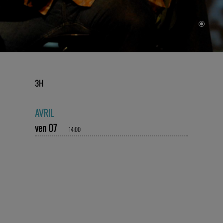
3H
AVRIL
ven 07
14:00