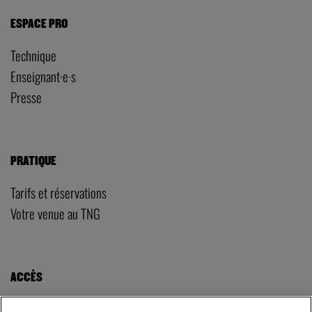
ESPACE PRO
Technique
Enseignant·e·s
Presse
PRATIQUE
Tarifs et réservations
Votre venue au TNG
ACCÈS
LE TNG – VAISE