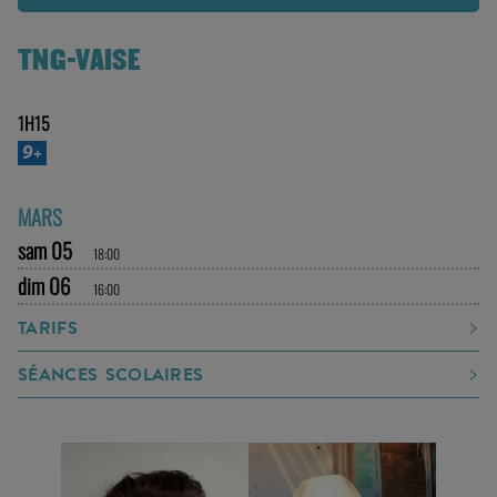
TNG-VAISE
1H15
9+
MARS
sam 05
18:00
dim 06
16:00
TARIFS
SÉANCES SCOLAIRES