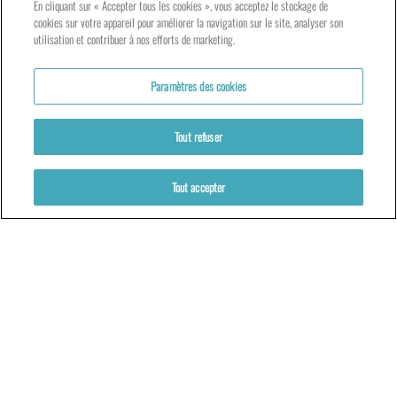
En cliquant sur « Accepter tous les cookies », vous acceptez le stockage de
23 rue de Bourgogne – Lyon 9ème
cookies sur votre appareil pour améliorer la navigation sur le site, analyser son
utilisation et contribuer à nos efforts de marketing.
LES ATELIERS – PRESQU’ÎLE
Paramètres des cookies
5 rue du Petit David – Lyon 2ème
Tout refuser
Tout accepter
Partenaires
Mentions légales
Politique de cookies