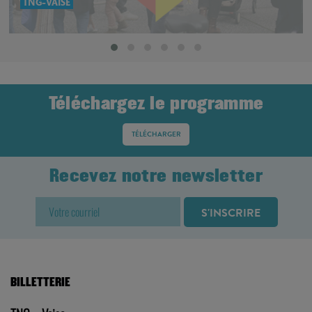
Recevez notre newsletter
BILLETTERIE
TNG – Vaise
23 rue de Bourgogne, Lyon 9
Fermeture du 11 juillet au 1er septembre
–
04.72.53.15.15
billetterie@tng-lyon.fr