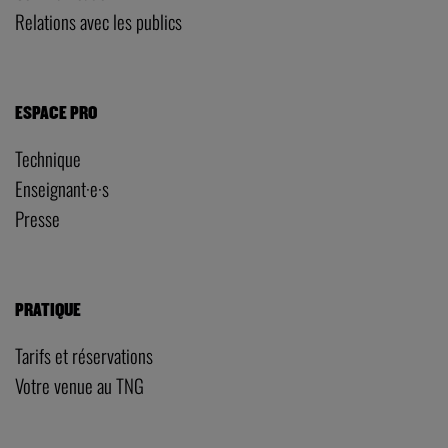
Presse
PRATIQUE
Tarifs et réservations
Votre venue au TNG
ACCÈS
LE TNG – VAISE
23 rue de Bourgogne – Lyon 9ème
LES ATELIERS – PRESQU’ÎLE
5 rue du Petit David – Lyon 2ème