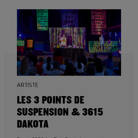
ARTISTE
LES 3 POINTS DE
SUSPENSION & 3615
DAKOTA
Depuis 2003, Les Trois Points de suspension
parcourent les villes, les campagnes, les salles de
spectacles, les aires d’autoroutes, les zones
industrielles, les forêts pour raconter des histoires.
Ils et elles explorent des lieux pour inventer du
théâtre, des performances, des expositions et
autres formes partageables pour offrir un toit à nos