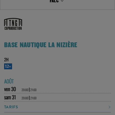
2H
12+
AOÛT
ven 30
|
20:00
21:00
sam 31
|
20:00
21:00
TARIFS