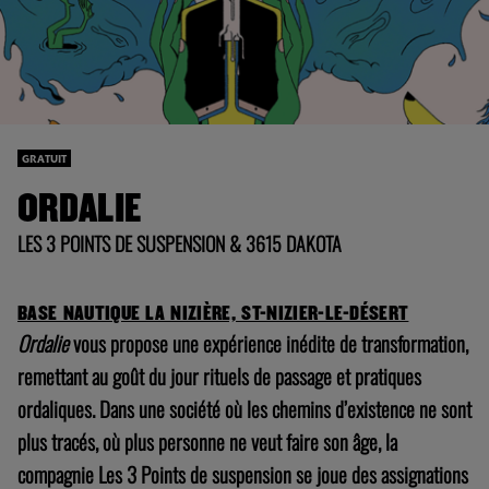
LES 3 POINTS DE SUSPENSION & 3615 DAKOTA
BASE NAUTIQUE LA NIZIÈRE, ST-NIZIER-LE-DÉSERT
Ordalie
vous propose une expérience inédite de transformation,
remettant au goût du jour rituels de passage et pratiques
ordaliques. Dans une société où les chemins d’existence ne sont
plus tracés, où plus personne ne veut faire son âge, la
compagnie Les 3 Points de suspension se joue des assignations
générationnelles en prenant l’adolescence comme objet
d’enquête.
Lors d’une traversée nocturne du paysage de la Dombes, les
récits intergénérationnels du territoire, les esprits de la forêt et
les chênes centenaires s’invitent comme autant de compagnons
pour vous interroger sur votre adulte en devenir et atteindre la