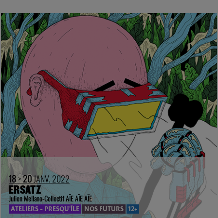
18
>
20
JANV. 2022
ERSATZ
Julien Mellano-Collectif AÏE AÏE AÏE
ATELIERS - PRESQU'ÎLE
NOS FUTURS
12+