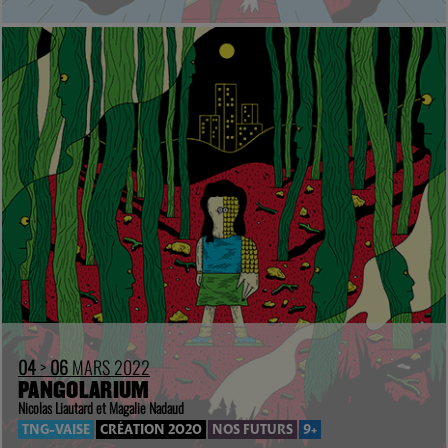
04
>
06
MARS 2022
PANGOLARIUM
Nicolas Liautard et Magalie Nadaud
TNG-VAISE
CRÉATION 2020
NOS FUTURS
9+