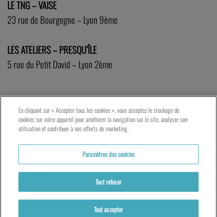
LE TNG – VAISE
23 rue de Bourgogne – Lyon 9ème
LES ATELIERS – PRESQU’ÎLE
5 rue du Petit David – Lyon 2ème
En cliquant sur « Accepter tous les cookies », vous acceptez le stockage de
cookies sur votre appareil pour améliorer la navigation sur le site, analyser son
utilisation et contribuer à nos efforts de marketing.
Paramètres des cookies
Tout refuser
Partenaires
Mentions légales
Politique de cookies
Tout accepter