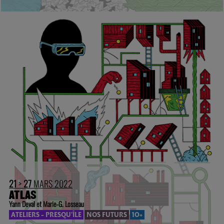
21
>
27
MARS 2022
ATLAS
Yann Deval et Marie-G. Losseau
ATELIERS - PRESQU'ÎLE
NOS FUTURS
10+