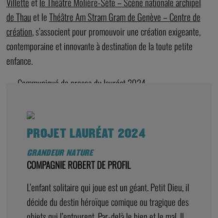
Villette
et
le Théâtre Molière-Sète – Scène nationale archipel
de Thau
et le
Théâtre Am Stram Gram de Genève – Centre de
création
, s’associent pour promouvoir une création exigeante,
contemporaine et innovante à destination de la toute petite
enfance.
→ Communiqué de presse du lauréat 2024
PROJET LAURÉAT 2024
GRANDEUR NATURE
COMPAGNIE ROBERT DE PROFIL
L’enfant solitaire qui joue est un géant. Petit Dieu, il
décide du destin héroïque comique ou tragique des
objets qui l’entourent. Par-delà le bien et le mal, Il