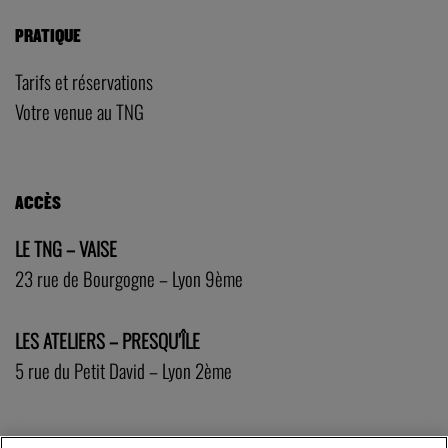
PRATIQUE
Tarifs et réservations
Votre venue au TNG
ACCÈS
LE TNG – VAISE
23 rue de Bourgogne – Lyon 9ème
LES ATELIERS – PRESQU’ÎLE
5 rue du Petit David – Lyon 2ème