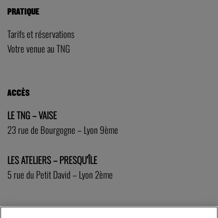
PRATIQUE
Tarifs et réservations
Votre venue au TNG
ACCÈS
LE TNG – VAISE
23 rue de Bourgogne – Lyon 9ème
LES ATELIERS – PRESQU’ÎLE
5 rue du Petit David – Lyon 2ème