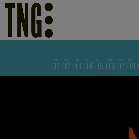
SAM.
DIM.
LUN.
MAR.
MER.
JEU.
VEN.
SAM.
01
02
03
04
05
06
07
08