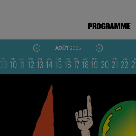
PROGRAMME
2026
AOÛT
DIM.
LUN.
MAR.
MER.
JEU.
VEN.
SAM.
DIM.
LUN.
MAR.
MER.
JEU.
VEN.
SAM.
DI
09
10
11
12
13
14
15
16
17
18
19
20
21
22
2