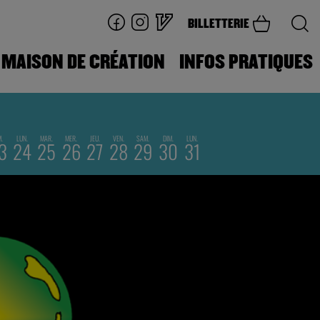
BILLETTERIE
MAISON DE CRÉATION
INFOS PRATIQUES
M.
LUN.
MAR.
MER.
JEU.
VEN.
SAM.
DIM.
LUN.
3
24
25
26
27
28
29
30
31