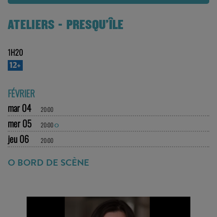
PRODUCTION ET CRÉDITS
AUTOUR DU SPECTACLE
RÉSERVER
ATELIERS - PRESQU'ÎLE
1H20
12+
FÉVRIER
mar 04
20:00
mer 05
20:00
O