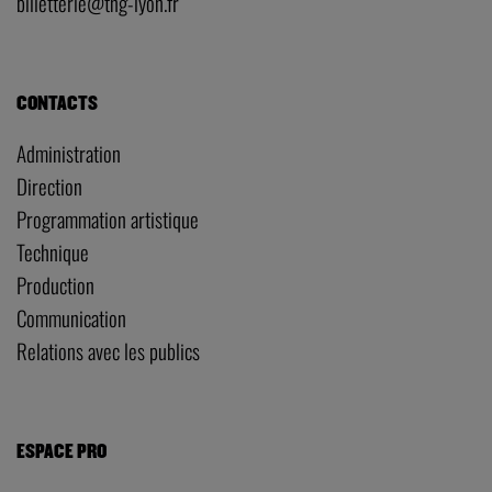
TNG – Vaise
23 rue de Bourgogne, Lyon 9
Fermeture du 11 juillet au 1er septembre
–
04.72.53.15.15
billetterie@tng-lyon.fr
CONTACTS
Administration
Direction
Programmation artistique
Technique
Production