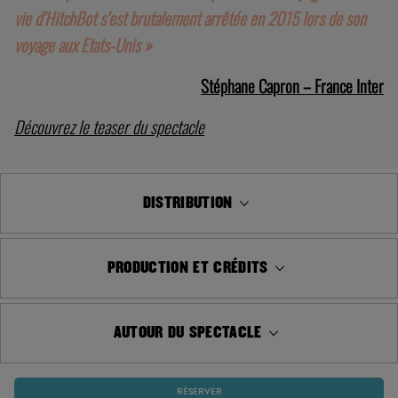
traces d’un roboticide, Linda Blanchet brouille les frontières
entre réel et fiction et nous amène sur les sentiers étranges et
tortueux des liens qui nous unissent désormais aux machines.
« Linda Blanchet a mené l’enquête, elle est partie à la rencontre
de ceux qui ont accueilli HitchBot pendant son voyage. Mais la
vie d’HitchBot s’est brutalement arrêtée en 2015 lors de son
voyage aux Etats-Unis »
Stéphane Capron – France Inter
Découvrez le teaser du spectacle
DISTRIBUTION