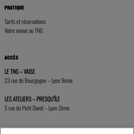
PRATIQUE
Tarifs et réservations
Votre venue au TNG
ACCÈS
LE TNG – VAISE
23 rue de Bourgogne – Lyon 9ème
LES ATELIERS – PRESQU’ÎLE
5 rue du Petit David – Lyon 2ème