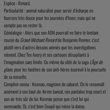
mènent. Chez Tex Avery et ses cartoons désopilants à
l’imagination sans limite. Ou même du côté de la saga
L’Âge de
glace
, pour les facéties de son anti-héros écureuil à la poursuite
de sa noisette.
Complice connu : Kosmao, magicien de cabaret. On le reconnaît
aisément à son haut-de-forme bancal, son pantalon trop court et
son air très sûr de lui. Kosmao pense que c’est lui qui
commande. Or, c’est bien Goupil qui mène la danse.
Vu pour la dernière fois : sur la scène d’un cabaret, en train de
jouer de mauvais tours au susnommé Kosmao, avec un fusil, un
ballon, un ventilateur, un skate-board…
Pour aller plus loin : s’installer confortablement, ouvrir grand
ses yeux, ses oreilles et ses rêves. Et se rassurer : aucun animal
n’a été blessé lors des répétitions.