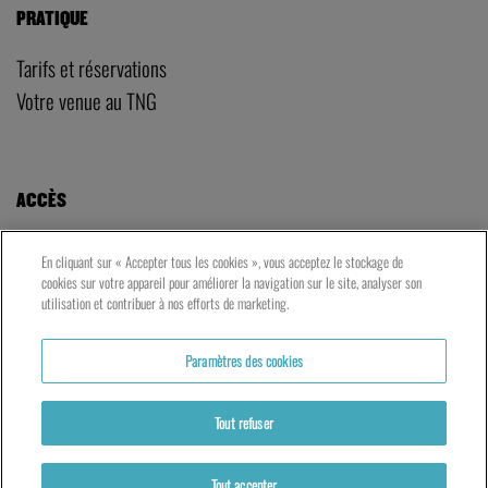
LE TNG – VAISE
23 rue de Bourgogne – Lyon 9ème
LES ATELIERS – PRESQU’ÎLE
5 rue du Petit David – Lyon 2ème
En cliquant sur « Accepter tous les cookies », vous acceptez le stockage de
cookies sur votre appareil pour améliorer la navigation sur le site, analyser son
utilisation et contribuer à nos efforts de marketing.
Paramètres des cookies
Tout refuser
Tout accepter