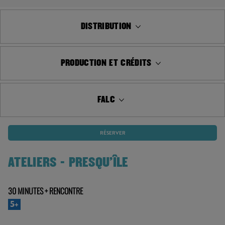
FALC
RÉSERVER
ATELIERS - PRESQU'ÎLE
30 MINUTES + RENCONTRE
5+
MAI
jeu 02
|
10:00
14:30
ven 03
10:00
sam 04
|
11:00
16:00
dim 05
|
11:00
16:00
TARIFS