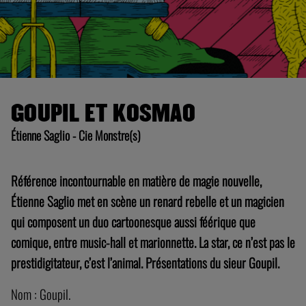
Étienne Saglio - Cie Monstre(s)
Référence incontournable en matière de magie nouvelle,
Étienne Saglio met en scène un renard rebelle et un magicien
qui composent
un duo cartoonesque aussi féérique que
comique, entre music-hall et marionnette. La star, ce n’est pas le
prestidigitateur, c’est l’animal. Présentations du sieur Goupil.
Nom : Goupil.
Espèce : Renard.
Particularité : animal naturalisé pour servir d’écharpe en
fourrure très douce pour les journées d’hiver, mais qui ne
compte pas en rester là.
Généalogie : Alors que son ADN pourrait en faire le lointain
cousin du
Grand Méchant Renard
de Benjamin Renner, c’est
plutôt vers d’autres dessins animés que les investigations