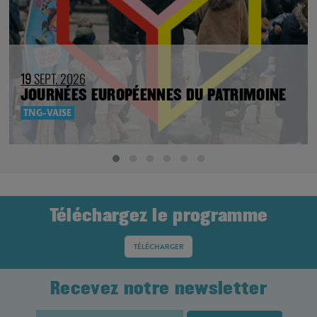
Téléchargez le programme
TÉLÉCHARGER
Recevez notre newsletter
BILLETTERIE
TNG – Vaise
23 rue de Bourgogne, Lyon 9