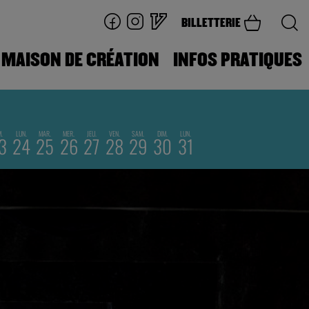
BILLETTERIE
MAISON DE CRÉATION
INFOS PRATIQUES
M.
LUN.
MAR.
MER.
JEU.
VEN.
SAM.
DIM.
LUN.
3
24
25
26
27
28
29
30
31