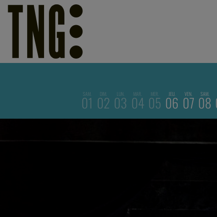
SAM.
DIM.
LUN.
MAR.
MER.
JEU.
VEN.
SAM.
01
02
03
04
05
06
07
08