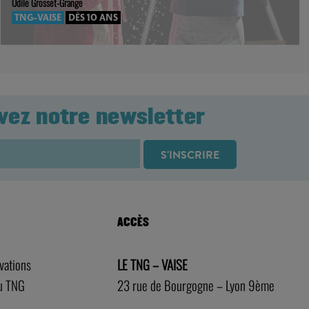
Odile Grosset-Grange
TNG-VAISE
DÈS 10 ANS
vez notre newsletter
ACCÈS
rvations
LE TNG – VAISE
au TNG
23 rue de Bourgogne – Lyon 9ème