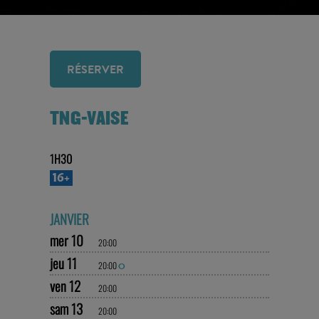
RÉSERVER
TNG-VAISE
1H30
16+
JANVIER
mer 10
20:00
jeu 11
20:00
O
ven 12
20:00
sam 13
20:00