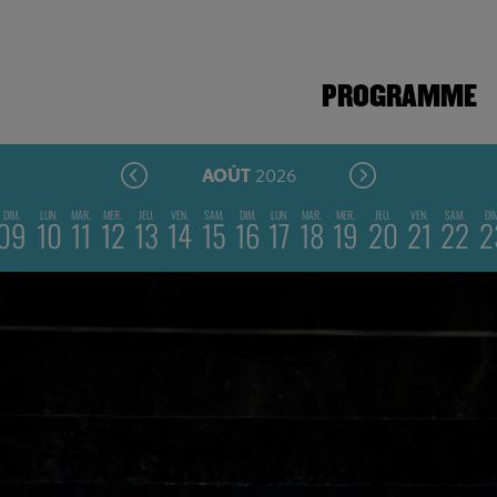
PROGRAMME
2026
AOÛT
DIM.
LUN.
MAR.
MER.
JEU.
VEN.
SAM.
DIM.
LUN.
MAR.
MER.
JEU.
VEN.
SAM.
DI
09
10
11
12
13
14
15
16
17
18
19
20
21
22
2