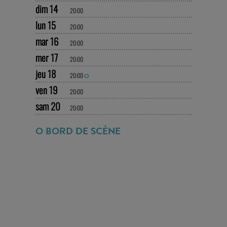
dim 14
20:00
lun 15
20:00
mar 16
20:00
mer 17
20:00
jeu 18
20:00
O
ven 19
20:00
sam 20
20:00
O BORD DE SCÈNE