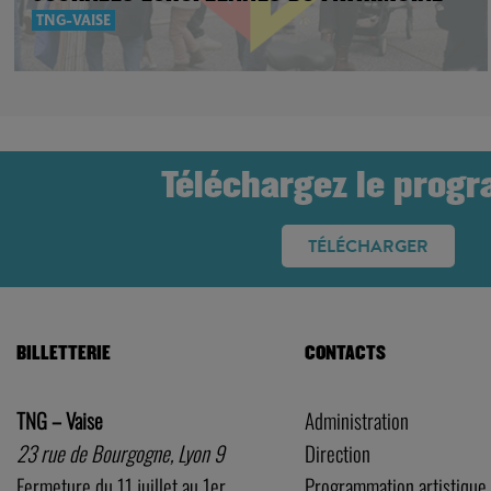
TNG-VAISE
Téléchargez le prog
TÉLÉCHARGER
BILLETTERIE
CONTACTS
TNG – Vaise
Administration
23 rue de Bourgogne, Lyon 9
Direction
Fermeture du 11 juillet au 1er
Programmation artistique