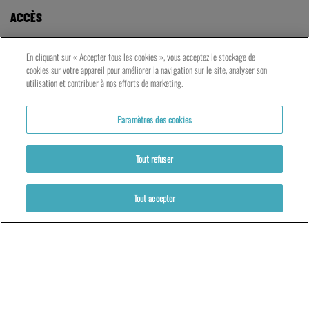
ACCÈS
LE TNG – VAISE
En cliquant sur « Accepter tous les cookies », vous acceptez le stockage de
23 rue de Bourgogne – Lyon 9ème
cookies sur votre appareil pour améliorer la navigation sur le site, analyser son
utilisation et contribuer à nos efforts de marketing.
LES ATELIERS – PRESQU’ÎLE
Paramètres des cookies
5 rue du Petit David – Lyon 2ème
Tout refuser
Tout accepter