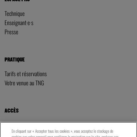
Technique
Enseignant·e·s
Presse
PRATIQUE
Tarifs et réservations
Votre venue au TNG
ACCÈS
LE TNG – VAISE
En cliquant sur « Accepter tous les cookies », vous acceptez le stockage de
23 rue de Bourgogne – Lyon 9ème
cookies sur votre appareil pour améliorer la navigation sur le site, analyser son