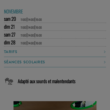
NOVEMBRE
sam 20
|
|
11:00
14:00
16:00
dim 21
|
|
11:00
14:00
16:00
sam 27
|
|
11:00
14:00
16:00
dim 28
|
|
11:00
14:00
16:00
TARIFS
SÉANCES SCOLAIRES
Adapté aux sourds et malentendants