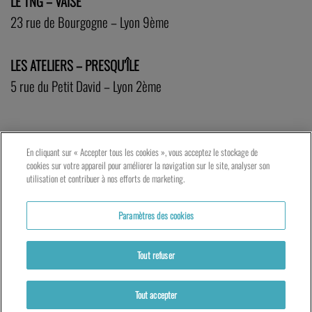
LE TNG – VAISE
23 rue de Bourgogne – Lyon 9ème
LES ATELIERS – PRESQU’ÎLE
5 rue du Petit David – Lyon 2ème
En cliquant sur « Accepter tous les cookies », vous acceptez le stockage de
cookies sur votre appareil pour améliorer la navigation sur le site, analyser son
utilisation et contribuer à nos efforts de marketing.
Paramètres des cookies
Tout refuser
Partenaires
Mentions légales
Politique de cookies
Tout accepter