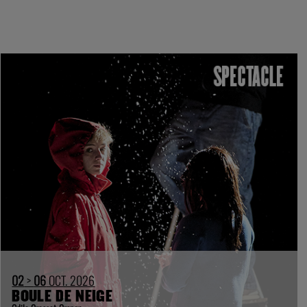
02
>
06
OCT. 2026
BOULE DE NEIGE
Odile Grosset-Grange
TNG-VAISE
DÈS 10 ANS