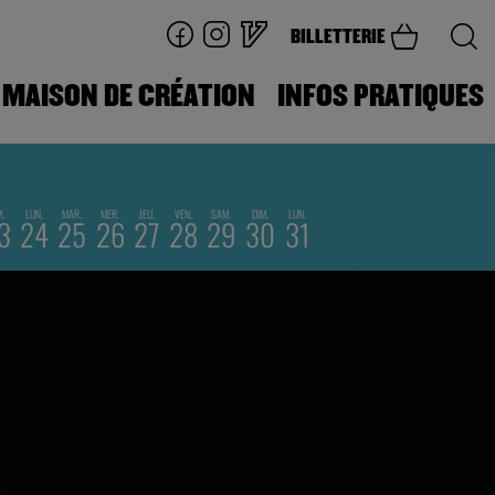
BILLETTERIE
MAISON DE CRÉATION
INFOS PRATIQUES
M.
LUN.
MAR.
MER.
JEU.
VEN.
SAM.
DIM.
LUN.
3
24
25
26
27
28
29
30
31