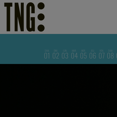
SAM.
DIM.
LUN.
MAR.
MER.
JEU.
VEN.
SAM.
01
02
03
04
05
06
07
08