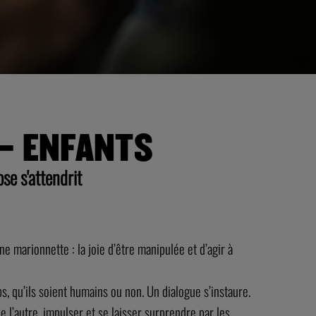
 – ENFANTS
se s'attendrit
e marionnette : la joie d’être manipulée et d’agir à
rps, qu’ils soient humains ou non. Un dialogue s’instaure.
l’autre, impulser et se laisser surprendre par les