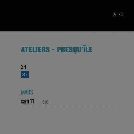
ATELIERS - PRESQU'ÎLE
2H
8+
MARS
sam 11
10:00