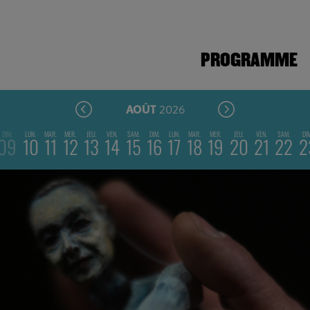
PROGRAMME
2026
AOÛT
DIM.
LUN.
MAR.
MER.
JEU.
VEN.
SAM.
DIM.
LUN.
MAR.
MER.
JEU.
VEN.
SAM.
DI
09
10
11
12
13
14
15
16
17
18
19
20
21
22
2