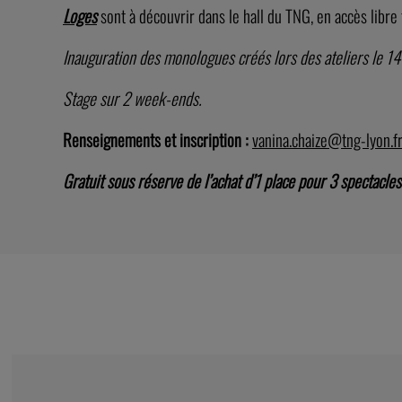
promouvoir et favoriser la découverte des écritures drama
expérience numérique sensible. En prenant place dans
Le
quelques minutes avec un·e interprète virtuel·le, qui le fera
est à découvrir dans le hall du TNG, en accès libre tout au 
Aux côtés d’artistes du collectif Haut et Court, revisitez
contemporain et réalisez des formats courts, qui seront int
avec les comédiens Philippe Chareyron et Vincent Herman
Loges
sont à découvrir dans le hall du TNG, en accès libre 
Inauguration des monologues créés lors des ateliers le 1
Stage sur 2 week-ends.
Renseignements et inscription :
vanina.chaize@tng-lyon.f
Gratuit sous réserve de l’achat d’1 place pour 3 spectacle