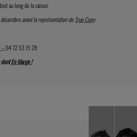
tiques contemporaines, par l’intermédiaire d’une
s Loges
, le visiteur s’installe pour vivre un tête-à-tête de
 plonger dans l’intimité d’un texte théâtral. Le dispositif
long de la saison.
 les grands monologues du répertoire dramatique
égrés dans le dispositif Les Loges. Travail du jeu d’acteur
o, accompagnés par le vidéaste Siegfried Marque.
Les
tout au long de la saison.
4 décembre avant la représentation de
True Copy
r
–
04 72 53 15 28
s dont
En Marge !