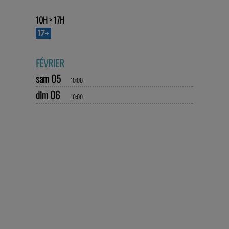
TNG-VAISE
10H > 17H
17+
FÉVRIER
sam 05
10:00
dim 06
10:00