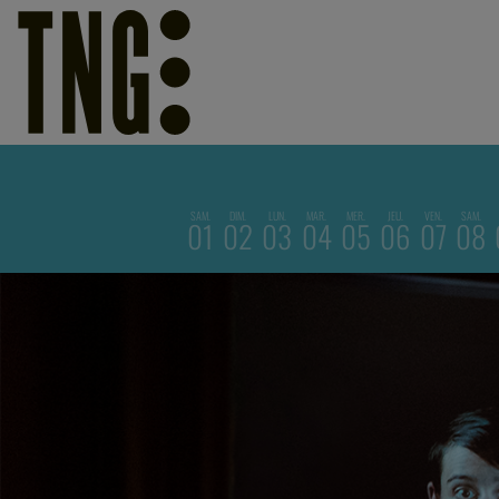
SAM.
DIM.
LUN.
MAR.
MER.
JEU.
VEN.
SAM.
01
02
03
04
05
06
07
08