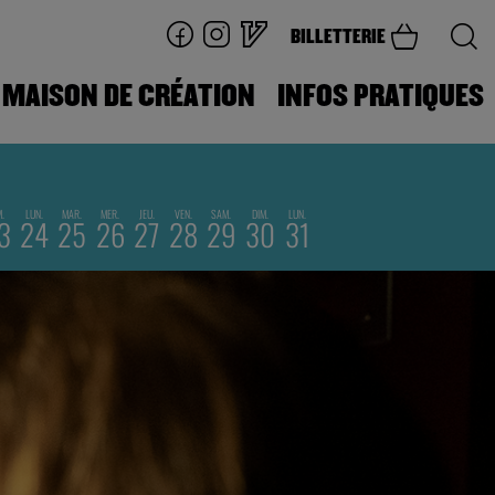
BILLETTERIE
MAISON DE CRÉATION
INFOS PRATIQUES
M.
LUN.
MAR.
MER.
JEU.
VEN.
SAM.
DIM.
LUN.
3
24
25
26
27
28
29
30
31