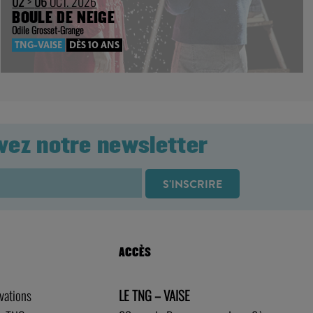
02
>
06
OCT. 2026
BOULE DE NEIGE
Odile Grosset-Grange
TNG-VAISE
DÈS 10 ANS
vez notre newsletter
ACCÈS
rvations
LE TNG – VAISE