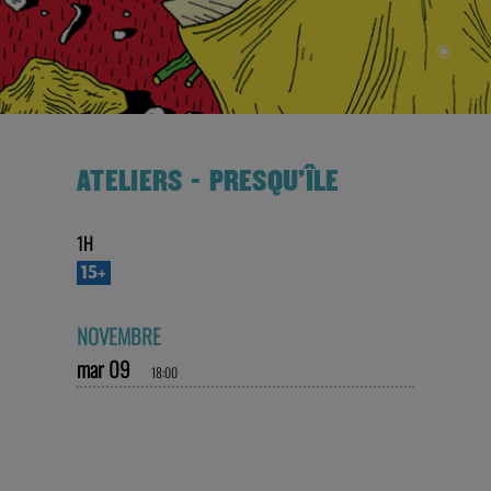
ATELIERS - PRESQU'ÎLE
1H
15+
NOVEMBRE
mar 09
18:00