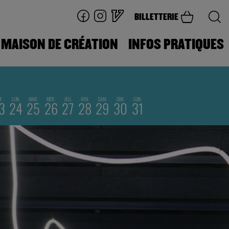
BILLETTERIE
MAISON DE CRÉATION
INFOS PRATIQUES
M.
LUN.
MAR.
MER.
JEU.
VEN.
SAM.
DIM.
LUN.
3
24
25
26
27
28
29
30
31