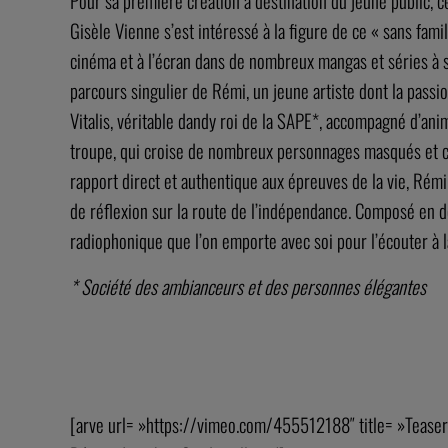
Pour sa première création à destination du jeune public, 
Gisèle Vienne s’est intéressé à la figure de ce « sans fa
cinéma et à l’écran dans de nombreux mangas et séries à 
parcours singulier de Rémi, un jeune artiste dont la passi
Vitalis, véritable dandy roi de la SAPE*, accompagné d’ani
troupe, qui croise de nombreux personnages masqués et c
rapport direct et authentique aux épreuves de la vie, Rém
de réflexion sur la route de l’indépendance. Composé en 
radiophonique que l’on emporte avec soi pour l’écouter à 
* Société des ambianceurs et des personnes élégantes
[arve url= »https://vimeo.com/455512188″ title= »Teaser