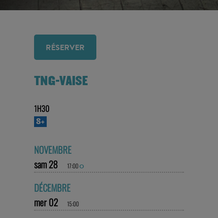
RÉSERVER
TNG-VAISE
1H30
8+
NOVEMBRE
sam 28
17:00
O
DÉCEMBRE
mer 02
15:00