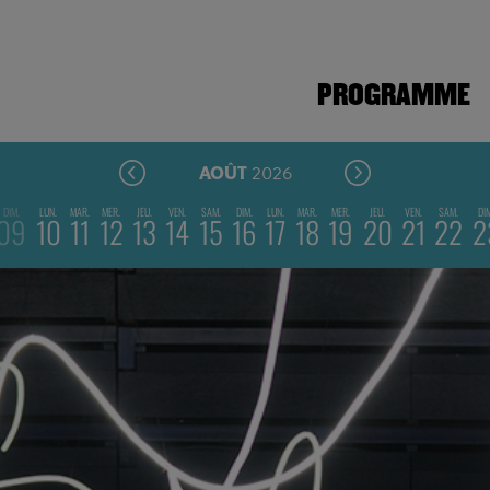
PROGRAMME
2026
AOÛT
DIM.
LUN.
MAR.
MER.
JEU.
VEN.
SAM.
DIM.
LUN.
MAR.
MER.
JEU.
VEN.
SAM.
DI
09
10
11
12
13
14
15
16
17
18
19
20
21
22
2