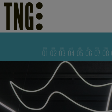
SAM.
DIM.
LUN.
MAR.
MER.
JEU.
VEN.
SAM.
01
02
03
04
05
06
07
08