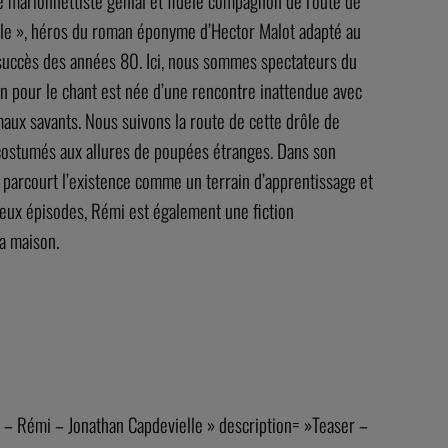
ce marionnettiste génial et fidèle compagnon de route de
mille », héros du roman éponyme d’Hector Malot adapté au
succès des années 80. Ici, nous sommes spectateurs du
on pour le chant est née d’une rencontre inattendue avec
maux savants. Nous suivons la route de cette drôle de
ostumés aux allures de poupées étranges. Dans son
i parcourt l’existence comme un terrain d’apprentissage et
deux épisodes, Rémi est également une fiction
la maison.
 – Rémi – Jonathan Capdevielle » description= »Teaser –