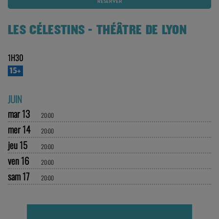
RÉSERVER
LES CÉLESTINS - THÉÂTRE DE LYON
1H30
15+
JUIN
mar 13
20:00
mer 14
20:00
jeu 15
20:00
ven 16
20:00
sam 17
20:00