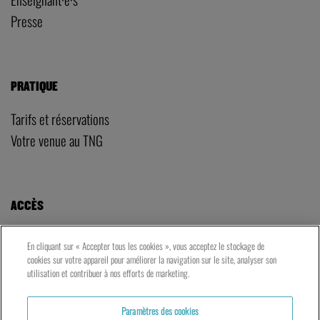
Presse
PRATIQUE
Tarifs et réservations
Votre venue au TNG
ACCÈS
LE TNG – VAISE
En cliquant sur « Accepter tous les cookies », vous acceptez le stockage de
23 rue de Bourgogne – Lyon 9ème
cookies sur votre appareil pour améliorer la navigation sur le site, analyser son
utilisation et contribuer à nos efforts de marketing.
LES ATELIERS – PRESQU’ÎLE
Paramètres des cookies