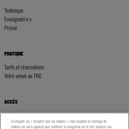
Technique
Enseignant·e·s
Presse
PRATIQUE
Tarifs et réservations
Votre venue au TNG
ACCÈS
LE TNG – VAISE
En cliquant sur « Accepter tous les cookies », vous acceptez le stockage de
23 rue de Bourgogne – Lyon 9ème
cookies sur votre appareil pour améliorer la navigation sur le site, analyser son