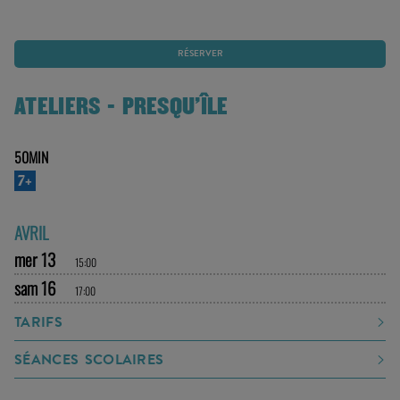
RÉSERVER
ATELIERS - PRESQU'ÎLE
50MIN
7+
AVRIL
mer 13
15:00
sam 16
17:00
TARIFS
SÉANCES SCOLAIRES