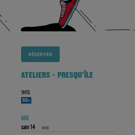
RÉSERVER
ATELIERS - PRESQU'ÎLE
1H15
10+
MAI
sam 14
18:00