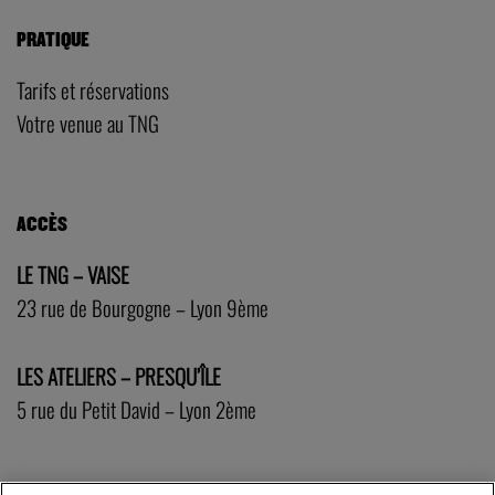
PRATIQUE
Tarifs et réservations
Votre venue au TNG
ACCÈS
LE TNG – VAISE
23 rue de Bourgogne – Lyon 9ème
LES ATELIERS – PRESQU’ÎLE
5 rue du Petit David – Lyon 2ème