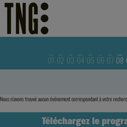
SAM.
DIM.
LUN.
MAR.
MER.
JEU.
VEN.
SAM.
01
02
03
04
05
06
07
08
Nous n'avons trouvé aucun événement correspondant à votre recher
Téléchargez le prog