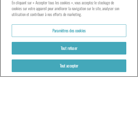
Tarifs et réservations
En cliquant sur « Accepter tous les cookies », vous acceptez le stockage de
cookies sur votre appareil pour améliorer la navigation sur le site, analyser son
Votre venue au TNG
utilisation et contribuer à nos efforts de marketing.
Paramètres des cookies
ACCÈS
Tout refuser
LE TNG – VAISE
23 rue de Bourgogne – Lyon 9ème
Tout accepter
LES ATELIERS – PRESQU’ÎLE
5 rue du Petit David – Lyon 2ème