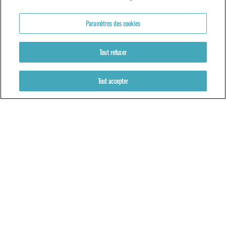
Votre venue au TNG
Paramètres des cookies
Tout refuser
ACCÈS
LE TNG – VAISE
Tout accepter
23 rue de Bourgogne – Lyon 9ème
LES ATELIERS – PRESQU’ÎLE
5 rue du Petit David – Lyon 2ème