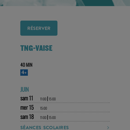
RÉSERVER
TNG-VAISE
40 MIN
4+
JUIN
sam 11
|
11:00
15:00
mer 15
15:00
sam 18
|
11:00
15:00
SÉANCES SCOLAIRES