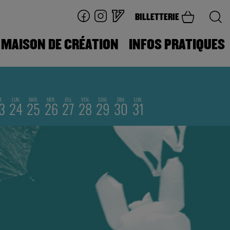
BILLETTERIE
MAISON DE CRÉATION
INFOS PRATIQUES
M.
LUN.
MAR.
MER.
JEU.
VEN.
SAM.
DIM.
LUN.
3
24
25
26
27
28
29
30
31