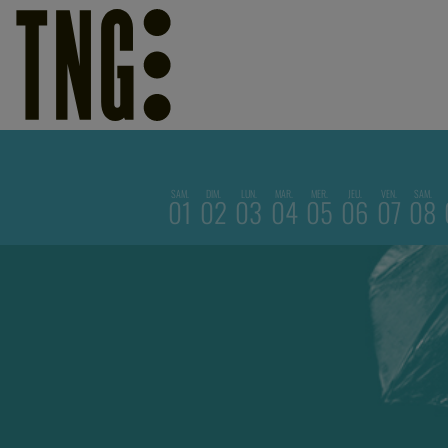
SAM.
DIM.
LUN.
MAR.
MER.
JEU.
VEN.
SAM.
01
02
03
04
05
06
07
08