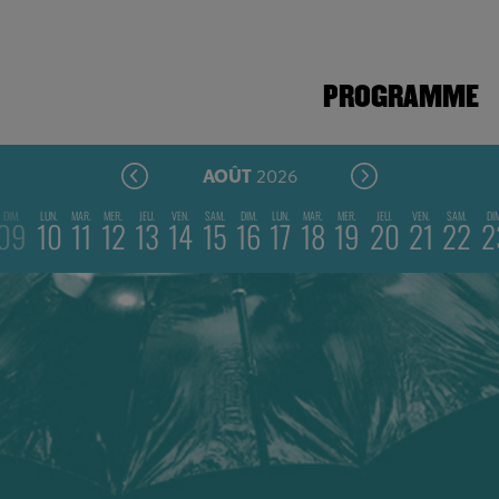
PROGRAMME
2026
AOÛT
DIM.
LUN.
MAR.
MER.
JEU.
VEN.
SAM.
DIM.
LUN.
MAR.
MER.
JEU.
VEN.
SAM.
DI
09
10
11
12
13
14
15
16
17
18
19
20
21
22
2